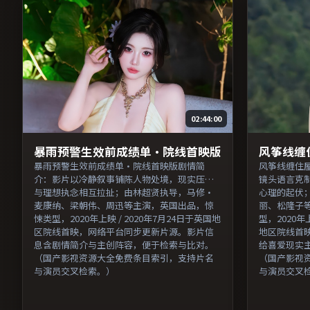
02:44:00
暴雨预警生效前成绩单·院线首映版
风筝线缠
暴雨预警生效前成绩单·院线首映版剧情简
风筝线缠住
介：影片以冷静叙事铺陈人物处境，现实压力
镜头语言克
与理想执念相互拉扯；由林超贤执导，马修·
心理的起伏
麦康纳、梁朝伟、周迅等主演，英国出品，惊
丽、松隆子
悚类型，2020年上映 / 2020年7月24日于英国地
型，2020年
区院线首映，网络平台同步更新片源。影片信
地区院线首
息含剧情简介与主创阵容，便于检索与比对。
给喜爱现实
（国产影视资源大全免费条目索引，支持片名
（国产影视
与演员交叉检索。）
与演员交叉