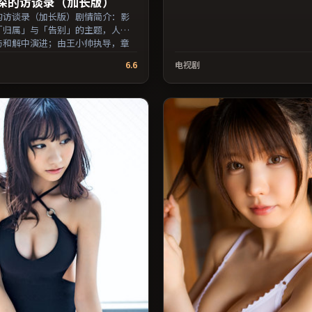
深的访谈录（加长版）
的访谈录（加长版）剧情简介：影
「归属」与「告别」的主题，人物
与和解中演进；由王小帅执导，章
·玛拉、全度妍等主演，日本出
6.6
电视剧
2018年上映 / 2018年5月8日于
线首映，网络平台同步更新片源。
演细节与导演风格的深度观影人
影视资源大全免费条目索引，支持
交叉检索。）