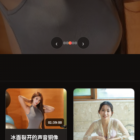
‹
›
01:39:00
冰面裂开的声音铜像