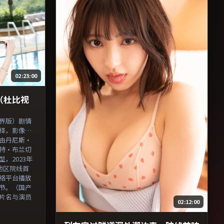
叉检索。）
02:23:00
（杜比视
界版）剧情
择，影像质
由丹尼斯·
特·布兰切
，2023年
陆地区院线首
络平台播放
节。（国产
片名与演员
02:12:00