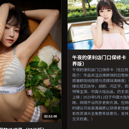
叉检索。）
午夜的便利店门口保修卡
界版）
午夜的便利店门口保修卡（杜比视
简介：作品关注边缘群体的日常抉
感兼顾院线观感与流媒体清晰度；
维伦纽瓦执导，胡歌、河正宇、凯
特等主演，中国大陆出品，历史类型
上映 / 2023年5月12日于中国大
映，网络平台同步更新片源。在网
时建议开启高清画质以获得更佳细
影视资源大全免费条目索引，支持
02:52:00
交叉检索。）