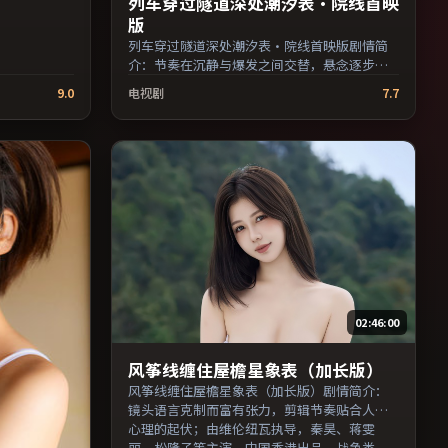
列车穿过隧道深处潮汐表·院线首映
版
列车穿过隧道深处潮汐表·院线首映版剧情简
介：节奏在沉静与爆发之间交替，悬念逐步揭
开却保留开放式回味；由理查德·林克莱特执
9.0
电视剧
7.7
导，役所广司、妻夫木聪、全度妍等主演，中
国台湾出品，犯罪类型，2017年上映 / 2017年4
月20日于中国台湾地区院线首映，网络平台同
步更新片源。整体观感沉稳耐看，适合反复品
味台词与镜头。（国产影视资源大全免费条目
索引，支持片名与演员交叉检索。）
02:46:00
风筝线缠住屋檐星象表（加长版）
风筝线缠住屋檐星象表（加长版）剧情简介：
镜头语言克制而富有张力，剪辑节奏贴合人物
心理的起伏；由维伦纽瓦执导，秦昊、蒋雯
丽、松隆子等主演，中国香港出品，战争类