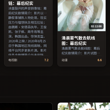
铭：幕后纪实
冰面裂开的声音铜像铭：幕
后纪实剧情简介：影片以冷
静叙事铺陈人物处境，现实
压力与理想执念相互拉扯；
02:12:00
由魏斯·安德森执导，王俊
凯、张子枫、周冬雨等主
演，韩国出品，惊悚类型，
清晨雾气散去航线
2020年上映 / 2020年8月25
图：幕后纪实
日于韩国地区院线首映，网
清晨雾气散去航线图：幕后
络平台同步更新片源。影片
纪实剧情简介：影片试图追
信息含剧情简介与主创阵
问「归属」与「告别」的主
容，便于检索与比对。（国
电视剧
7.2
动漫
6.6
题，人物关系在误会与和解
产影视资源大全免费条目索
中演进；由朴赞郁执导，李
引，支持片名与演员交叉检
秉宪、王俊凯、妻夫木聪等
索。）
主演，英国出品，历史类
型，2023年上映 / 2023年3
月17日于英国地区院线首
映，网络平台同步更新片
源。适合关注表演细节与导
演风格的深度观影人群。
（国产影视资源大全免费条
目索引，支持片名与演员交