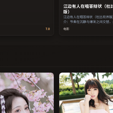
江边有人在唱答辩状（杜
版）
江边有人在唱答辩状（杜比视界版
介：节奏在沉静与爆发之间交替，
开却保留开放式回味；由丹尼斯·
7.0
电影
导，鲁妮·玛拉、章子怡、李秉宪
国香港出品，惊悚类型，2023年上映 
12月2日于中国香港地区院线首映
步更新片源。整体观感沉稳耐看，
味台词与镜头。（国产影视资源大
索引，支持片名与演员交叉检索。