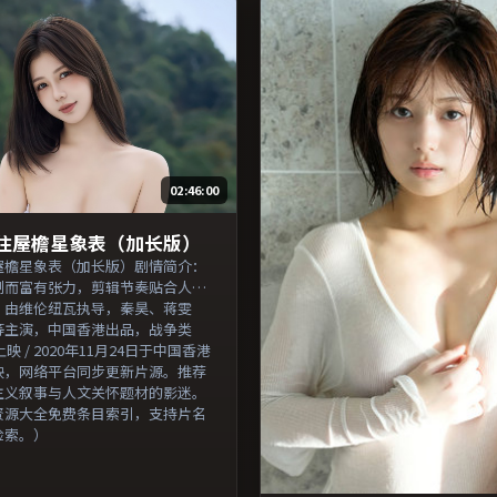
02:46:00
住屋檐星象表（加长版）
屋檐星象表（加长版）剧情简介：
制而富有张力，剪辑节奏贴合人物
；由维伦纽瓦执导，秦昊、蒋雯
等主演，中国香港出品，战争类
上映 / 2020年11月24日于中国香港
映，网络平台同步更新片源。推荐
主义叙事与人文关怀题材的影迷。
资源大全免费条目索引，支持片名
检索。）