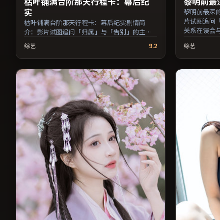
枯叶铺满台阶那天行程卡：幕后纪
黎明前最
实
黎明前最深
片试图追问
枯叶铺满台阶那天行程卡：幕后纪实剧情简
关系在误会
介：影片试图追问「归属」与「告别」的主
子怡、鲁妮
题，人物关系在误会与和解中演进；由王小帅
综艺
9.2
综艺
品，惊悚类型，
执导，刘亦菲、周冬雨、黄政民等主演，中国
日本地区院
香港出品，悬疑类型，2019年上映 / 2019年11
适合关注表
月10日于中国香港地区院线首映，网络平台同
群。（国产
步更新片源。适合关注表演细节与导演风格的
片名与演员
深度观影人群。（国产影视资源大全免费条目
索引，支持片名与演员交叉检索。）