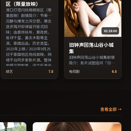
区（限量放映）
港口灯塔闪烁梧桐街区（限
量放映）剧情简介：节奏在
沉静与爆发之间交替，悬念
逐步揭开却保留开放式回
02:18:00
味；由娄烨执导，黄政民、
易烊千玺、妻夫木聪等主
演，泰国出品，历史类型，
旧钟声回荡山谷小城
2023年上映 / 2023年9月25
集
日于泰国地区院线首映，网
旧钟声回荡山谷小城集剧情
络平台同步更新片源。整体
简介：影片试图追问「归
观感沉稳耐看，适合反复品
属」与「告别」的主题，人
味台词与镜头。（国产影视
综艺
7.8
电视剧
6.8
物关系在误会与和解中演
资源大全免费条目索引，支
进；由王小帅执导，马修·
持片名与演员交叉检索。）
麦康纳、胡歌、亚当·德赖
弗等主演，美国出品，战争
类型，2021年上映 / 2021年
6月13日于美国地区院线首
映，网络平台同步更新片
查看全部
→
源。适合关注表演细节与导
演风格的深度观影人群。
（国产影视资源大全免费条
目索引，支持片名与演员交