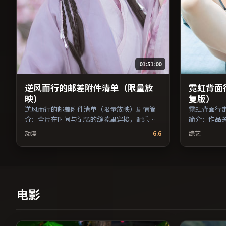
01:51:00
逆风而行的邮差附件清单（限量放
霓虹背面
映）
复版）
逆风而行的邮差附件清单（限量放映）剧情简
霓虹背面行
介：全片在时间与记忆的缝隙里穿梭，配乐与
简介：作品
声场强化了情绪的层次感；由徐克执导，鲁妮
感兼顾院线
动漫
6.6
综艺
·玛拉、易烊千玺、汤唯等主演，美国出品，
执导，河正
历史类型，2023年上映 / 2023年11月4日于美国
出品，悬疑类型
地区院线首映，网络平台同步更新片源。欢迎
于美国地区
结合演员代表作与导演序列作品一并检索观
源。在网络
看。（国产影视资源大全免费条目索引，支持
得更佳细节
片名与演员交叉检索。）
引，支持片
电影