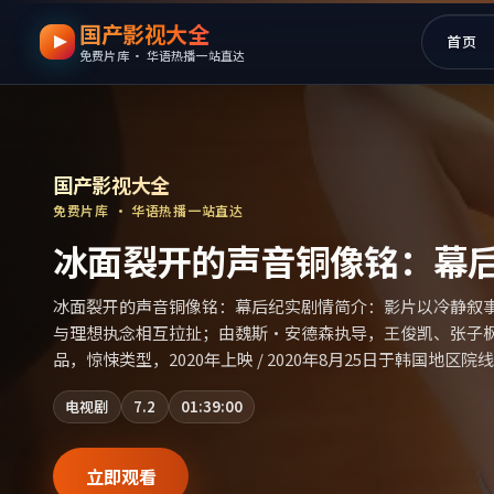
国产影视大全
跳过导航，进入正文
首页
免费片库 · 华语热播一站直达
国产影视资源大全免费
｜
国产影视大全
—
国产影视大全
免费片库 · 华语热播一站直达
冰面裂开的声音铜像铭：幕
冰面裂开的声音铜像铭：幕后纪实剧情简介：影片以冷静叙
与理想执念相互拉扯；由魏斯·安德森执导，王俊凯、张子
品，惊悚类型，2020年上映 / 2020年8月25日于韩国地
片源。影片信息含剧情简介与主创阵容，便于检索与比对。
电视剧
7.2
01:39:00
目索引，支持片名与演员交叉检索。）
立即观看