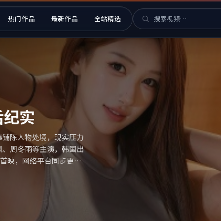
热门作品
最新作品
全站精选
 华语片库与热播索引
后纪实
事铺陈人物处境，现实压力
枫、周冬雨等主演，韩国出
区院线首映，网络平台同步更新
（国产影视资源大全免费条