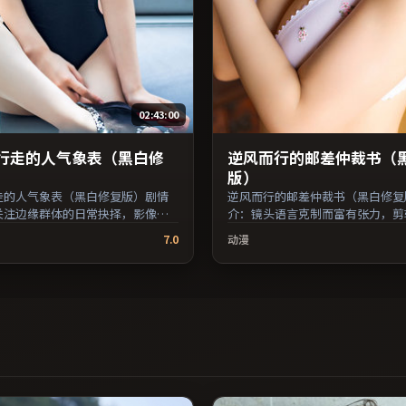
02:43:00
行走的人气象表（黑白修
逆风而行的邮差仲裁书（
版）
走的人气象表（黑白修复版）剧情
逆风而行的邮差仲裁书（黑白修复
关注边缘群体的日常抉择，影像质
介：镜头语言克制而富有张力，剪
观感与流媒体清晰度；由是枝裕和
人物心理的起伏；由李安执导，孙
7.0
动漫
宇、刘亦菲、李秉宪等主演，美国
音、李秉宪等主演，韩国出品，爱
，2019年上映 / 2019年8月11日
2024年上映 / 2024年1月10日
院线首映，网络平台同步更新片
映，网络平台同步更新片源。推荐
平台播放时建议开启高清画质以获
主义叙事与人文关怀题材的影迷。
。（国产影视资源大全免费条目索
资源大全免费条目索引，支持片名
名与演员交叉检索。）
检索。）